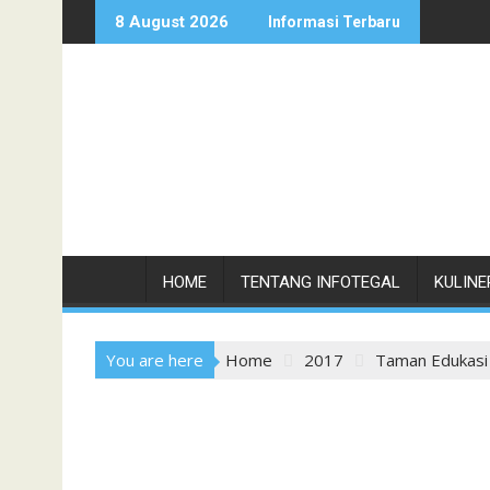
Skip
8 August 2026
Informasi Terbaru
to
content
HOME
TENTANG INFOTEGAL
KULINE
You are here
Home
2017
Taman Edukasi L