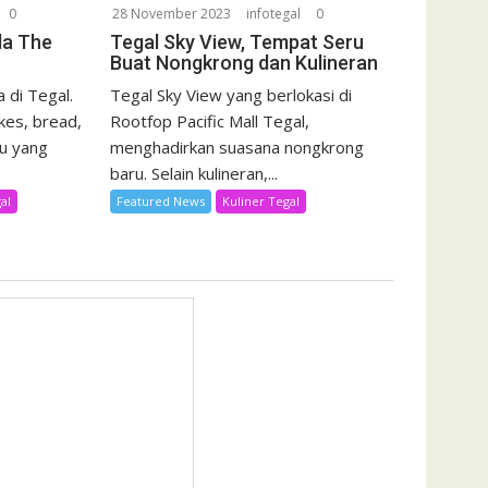
0
28 November 2023
infotegal
0
da The
Tegal Sky View, Tempat Seru
Buat Nongkrong dan Kulineran
 di Tegal.
Tegal Sky View yang berlokasi di
kes, bread,
Rootfop Pacific Mall Tegal,
u yang
menghadirkan suasana nongkrong
baru. Selain kulineran,...
al
Featured News
Kuliner Tegal