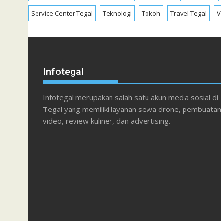
Service Center Tegal
Teknologi
Tokoh
Travel Tegal
V
Infotegal
Infotegal merupakan salah satu akun media sosial di
Tegal yang memiliki layanan sewa drone, pembuatan
video, review kuliner, dan advertising.