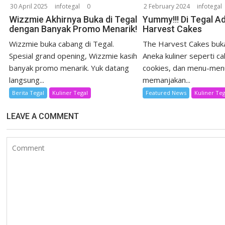
30 April 2025
infotegal
0
2 February 2024
infotegal
Wizzmie Akhirnya Buka di Tegal
Yummy!!! Di Tegal A
dengan Banyak Promo Menarik!
Harvest Cakes
Wizzmie buka cabang di Tegal.
The Harvest Cakes buka
Spesial grand opening, Wizzmie kasih
Aneka kuliner seperti ca
banyak promo menarik. Yuk datang
cookies, dan menu-men
langsung...
memanjakan...
Berita Tegal
Kuliner Tegal
Featured News
Kuliner Teg
LEAVE A COMMENT