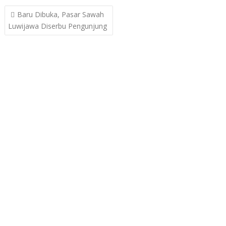
Post
Baru Dibuka, Pasar Sawah
navigation
Luwijawa Diserbu Pengunjung