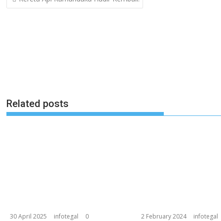
navigation
Related posts
30 April 2025
infotegal
0
2 February 2024
infotegal