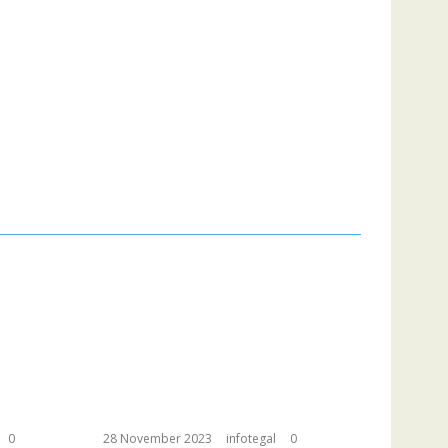
0
28 November 2023
infotegal
0