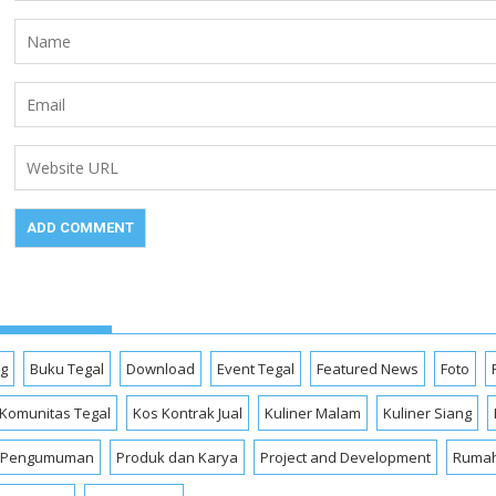
og
Buku Tegal
Download
Event Tegal
Featured News
Foto
Komunitas Tegal
Kos Kontrak Jual
Kuliner Malam
Kuliner Siang
Pengumuman
Produk dan Karya
Project and Development
Rumah