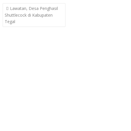
Post
Lawatan, Desa Penghasil
navigation
Shuttlecock di Kabupaten
Tegal