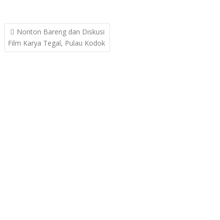
Post
Nonton Bareng dan Diskusi
navigation
Film Karya Tegal, Pulau Kodok