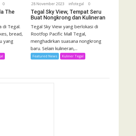
0
28 November 2023
infotegal
0
da The
Tegal Sky View, Tempat Seru
Buat Nongkrong dan Kulineran
 di Tegal.
Tegal Sky View yang berlokasi di
kes, bread,
Rootfop Pacific Mall Tegal,
u yang
menghadirkan suasana nongkrong
baru. Selain kulineran,...
al
Featured News
Kuliner Tegal