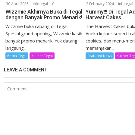
30 April 2025
infotegal
0
2 February 2024
infotegal
Wizzmie Akhirnya Buka di Tegal
Yummy!!! Di Tegal A
dengan Banyak Promo Menarik!
Harvest Cakes
Wizzmie buka cabang di Tegal.
The Harvest Cakes buka
Spesial grand opening, Wizzmie kasih
Aneka kuliner seperti ca
banyak promo menarik. Yuk datang
cookies, dan menu-men
langsung...
memanjakan...
Berita Tegal
Kuliner Tegal
Featured News
Kuliner Teg
LEAVE A COMMENT