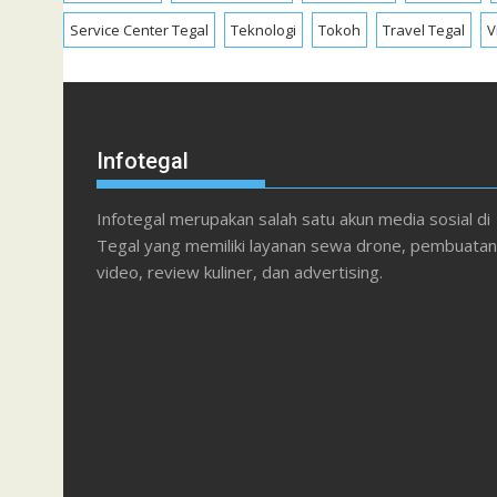
Service Center Tegal
Teknologi
Tokoh
Travel Tegal
V
Infotegal
Infotegal merupakan salah satu akun media sosial di
Tegal yang memiliki layanan sewa drone, pembuatan
video, review kuliner, dan advertising.