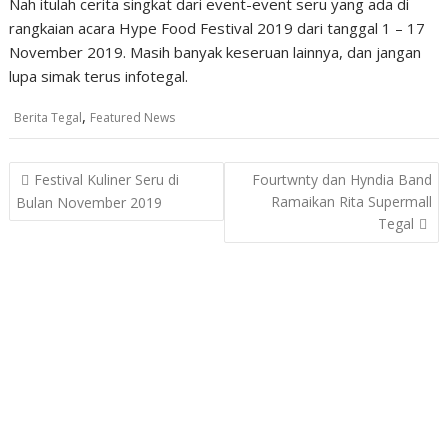
Nah itulah cerita singkat dari event-event seru yang ada di
rangkaian acara Hype Food Festival 2019 dari tanggal 1 – 17
November 2019. Masih banyak keseruan lainnya, dan jangan
lupa simak terus infotegal.
,
Berita Tegal
Featured News
Post
Festival Kuliner Seru di
Fourtwnty dan Hyndia Band
navigation
Ramaikan Rita Supermall
Bulan November 2019
Tegal