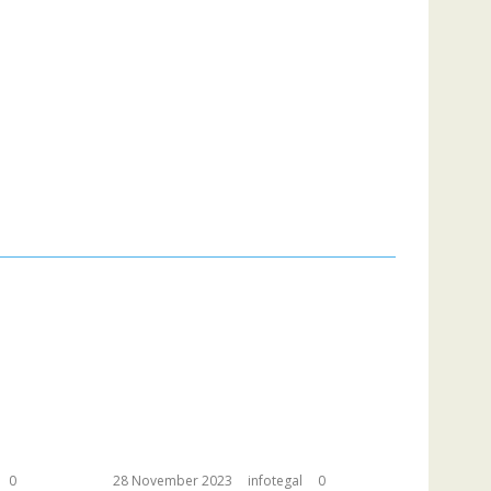
0
28 November 2023
infotegal
0