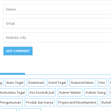
og
Buku Tegal
Download
Event Tegal
Featured News
Foto
Komunitas Tegal
Kos Kontrak Jual
Kuliner Malam
Kuliner Siang
Pengumuman
Produk dan Karya
Project and Development
Rumah