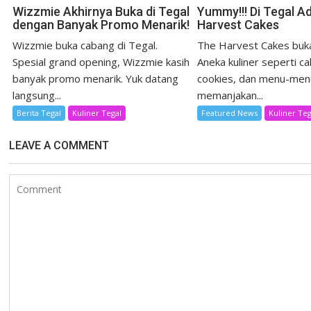
Wizzmie Akhirnya Buka di Tegal
Yummy!!! Di Tegal A
dengan Banyak Promo Menarik!
Harvest Cakes
Wizzmie buka cabang di Tegal.
The Harvest Cakes buka
Spesial grand opening, Wizzmie kasih
Aneka kuliner seperti ca
banyak promo menarik. Yuk datang
cookies, dan menu-men
langsung...
memanjakan...
Berita Tegal
Kuliner Tegal
Featured News
Kuliner Teg
LEAVE A COMMENT