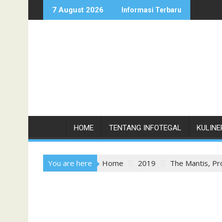
Skip
7 August 2026
Informasi Terbaru
to
content
HOME
TENTANG INFOTEGAL
KULINE
You are here
Home
2019
The Mantis, Pr