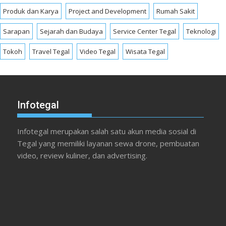
Produk dan Karya
Project and Development
Rumah Sakit
Sarapan
Sejarah dan Budaya
Service Center Tegal
Teknologi
Tokoh
Travel Tegal
Video Tegal
Wisata Tegal
Infotegal
Infotegal merupakan salah satu akun media sosial di
Tegal yang memiliki layanan sewa drone, pembuatan
video, review kuliner, dan advertising.