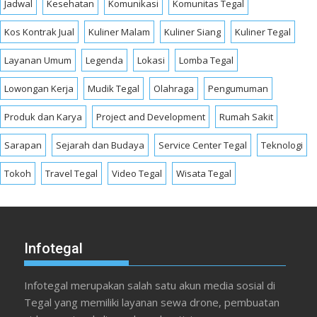
Jadwal
Kesehatan
Komunikasi
Komunitas Tegal
Kos Kontrak Jual
Kuliner Malam
Kuliner Siang
Kuliner Tegal
Layanan Umum
Legenda
Lokasi
Lomba Tegal
Lowongan Kerja
Mudik Tegal
Olahraga
Pengumuman
Produk dan Karya
Project and Development
Rumah Sakit
Sarapan
Sejarah dan Budaya
Service Center Tegal
Teknologi
Tokoh
Travel Tegal
Video Tegal
Wisata Tegal
Infotegal
Infotegal merupakan salah satu akun media sosial di
Tegal yang memiliki layanan sewa drone, pembuatan