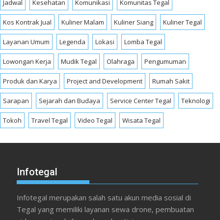
Jadwal
Kesehatan
Komunikasi
Komunitas Tegal
Kos Kontrak Jual
Kuliner Malam
Kuliner Siang
Kuliner Tegal
Layanan Umum
Legenda
Lokasi
Lomba Tegal
Lowongan Kerja
Mudik Tegal
Olahraga
Pengumuman
Produk dan Karya
Project and Development
Rumah Sakit
Sarapan
Sejarah dan Budaya
Service Center Tegal
Teknologi
Tokoh
Travel Tegal
Video Tegal
Wisata Tegal
Infotegal
Infotegal merupakan salah satu akun media sosial di
Tegal yang memiliki layanan sewa drone, pembuatan