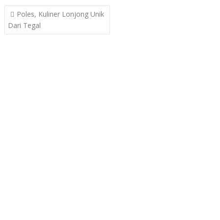
Post
Poles, Kuliner Lonjong Unik
navigation
Dari Tegal