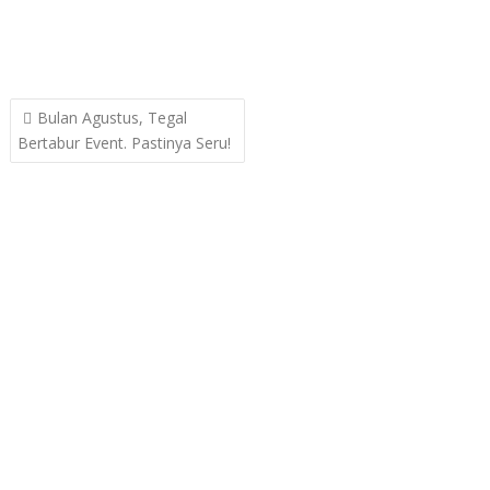
Post
Bulan Agustus, Tegal
navigation
Bertabur Event. Pastinya Seru!