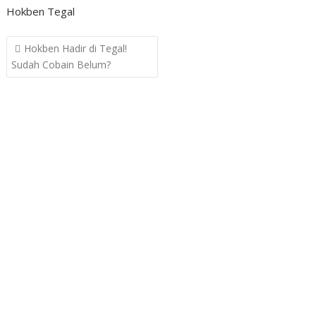
Hokben Tegal
Post
Hokben Hadir di Tegal!
navigation
Sudah Cobain Belum?