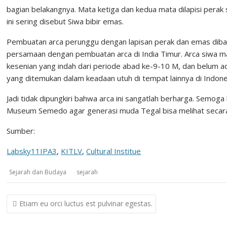
bagian belakangnya. Mata ketiga dan kedua mata dilapisi perak
ini sering disebut Siwa bibir emas.
Pembuatan arca perunggu dengan lapisan perak dan emas dibag
persamaan dengan pembuatan arca di India Timur. Arca siwa 
kesenian yang indah dari periode abad ke-9-10 M, dan belum ad
yang ditemukan dalam keadaan utuh di tempat lainnya di Indones
Jadi tidak dipungkiri bahwa arca ini sangatlah berharga. Semoga k
Museum Semedo agar generasi muda Tegal bisa melihat secara 
Sumber:
Labsky11IPA3
,
KITLV
,
Cultural Institue
Sejarah dan Budaya
sejarah
Post
Etiam eu orci luctus est pulvinar egestas.
navigation