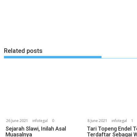
Related posts
26 June 2021
infotegal
0
8 June 2021
infotegal
1
Sejarah Slawi, Inilah Asal
Tari Topeng Endel T
Muasalnya
Terdaftar Sebagai 