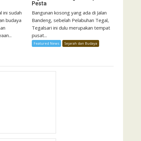
Pesta
 ini sudah
Bangunan kosong yang ada di Jalan
san budaya
Bandeng, sebelah Pelabuhan Tegal,
ian
Tegalsari ini dulu merupakan tempat
aan...
pusat...
Featured News
Sejarah dan Budaya