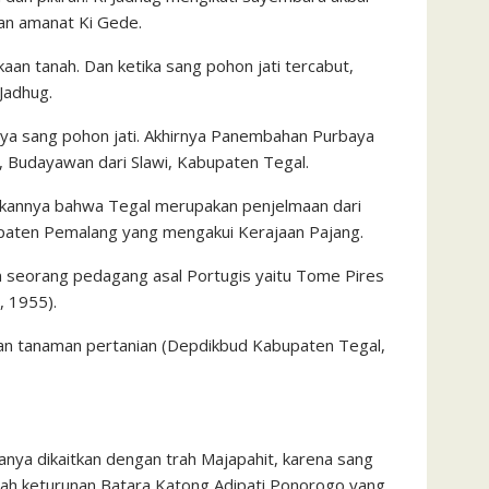
kan amanat Ki Gede.
aan tanah. Dan ketika sang pohon jati tercabut,
Jadhug.
hnya sang pohon jati. Akhirnya Panembahan Purbaya
h, Budayawan dari Slawi, Kabupaten Tegal.
laskannya bahwa Tegal merupakan penjelmaan dari
paten Pemalang yang mengakui Kerajaan Pajang.
 seorang pedagang asal Portugis yaitu Tome Pires
, 1955).
kan tanaman pertanian (Depdikbud Kabupaten Tegal,
anya dikaitkan dengan trah Majapahit, karena sang
ah keturunan Batara Katong Adipati Ponorogo yang