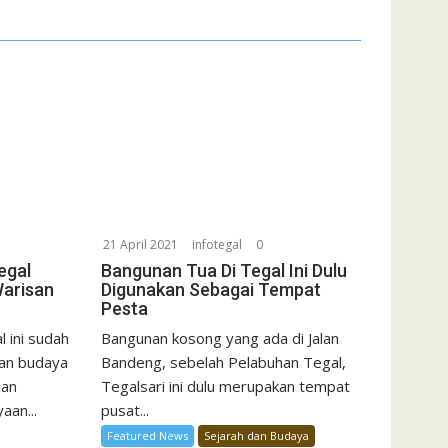
21 April 2021
infotegal
0
egal
Bangunan Tua Di Tegal Ini Dulu
Warisan
Digunakan Sebagai Tempat
Pesta
 ini sudah
Bangunan kosong yang ada di Jalan
san budaya
Bandeng, sebelah Pelabuhan Tegal,
ian
Tegalsari ini dulu merupakan tempat
aan...
pusat...
Featured News
Sejarah dan Budaya