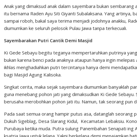
Anak yang dimaksud anak dalam sayembara bukan sembarang anak,
itu bernama Raden Ayu Siti Giyanti Subalaksana. Yang artinya, 
sampai roboh, bakal saya terima menjadi jodohnya anakku, Rade
diumumkan ke seluruh pelosok Pulau Jawa tanpa terkecuali.
Sayembarakan Putri Cantik Demi Masjid
Ki Gede Sebayu begitu teganya mempertaruhkan putrinya yang 
bukan karena benci pada anaknya ataupun hanya ingin melepas 
ikhlas menghadiahkan putri tercintanya hanya demi mendapatkan 
bagi Masjid Agung Kalisoka.
Singkat cerita, maka sejak sayembara diumumkan banyaklah par
guna menebang pohon jati yang dimaksudkan Ki Gede Sebayu. S
berusaha merobohkan pohon jati itu. Namun, tak seorang pu
Pada saat semua orang hampir putus asa, datanglah seorang p
Dukuh Sigeblag, Desa Slarang Kidul, Kecamatan Lebaksiu. Kon
Purubaya ketika muda. Putra sulung Panembahan Senapati ing 
ksatria Jawa untuk lelana. Yakni berkelana demi menajamkan hat