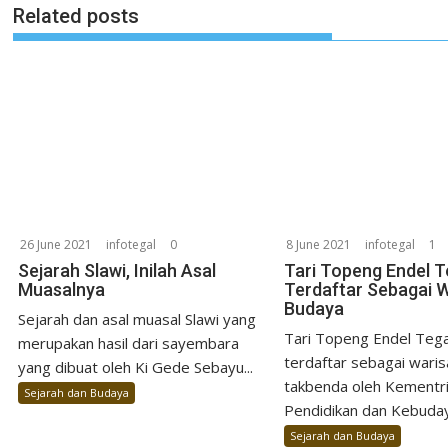
Related posts
26 June 2021
infotegal
0
8 June 2021
infotegal
1
Sejarah Slawi, Inilah Asal
Tari Topeng Endel T
Muasalnya
Terdaftar Sebagai 
Budaya
Sejarah dan asal muasal Slawi yang
Tari Topeng Endel Tegal
merupakan hasil dari sayembara
terdaftar sebagai wari
yang dibuat oleh Ki Gede Sebayu...
takbenda oleh Kementr
Sejarah dan Budaya
Pendidikan dan Kebuday
Sejarah dan Budaya