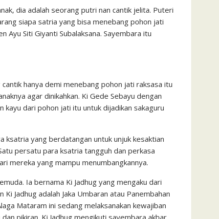
 dia adalah seorang putri nan cantik jelita. Puteri
barang siapa satria yang bisa menebang pohon jati
n Ayu Siti Giyanti Subalaksana. Sayembara itu
cantik hanya demi menebang pohon jati raksasa itu
anaknya agar dinikahkan. Ki Gede Sebayu dengan
kayu dari pohon jati itu untuk dijadikan sakaguru
a ksatria yang berdatangan untuk unjuk kesaktian
atu persatu para ksatria tangguh dan perkasa
n dari mereka yang mampu menumbangkannya.
emuda. Ia bernama Ki Jadhug yang mengaku dari
on Ki Jadhug adalah Jaka Umbaran atau Panembahan
Alaga Mataram ini sedang melaksanakan kewajiban
i dan pikiran. Ki Jadhug mengikuti sayembara akbar