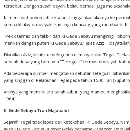
tersebut. Dengan susah payah, beliau berhasil juga melaksana
Ia mencabut pohon jati tersebut hingga akar-akarnya ke permuk
semua khalayak menyaksikan angin kencang yang membantu Ki 
“Pekik tahmid dan takbir dari Ki Gede Sebayu mengiringi robo
menikah dengan puteri Ki Gede Sebayu,” jelas Aziz Hidayatulla
Diuraikan Aziz, kisah itu melegenda di masyarakat Tegal. Dije
sebuah desa yang bernama “Teteguall” termasuk wilayah Kabu
Ada beberapa sumber mengatakan sebutan teteguall diberikan
yang singgah di Pelabuhan Tegal pada tahun 1500 –an (Suputro
Artinya yang memiliki arti tanah subur yang mampu menghasil
1984).
Ki Gede Sebayu Trah Majapahit
Sejarah Tegal tidak lepas dari ketokohan Ki Gede Sebayu. Nam
ayah Ki Gede Tepus Rumput (kelak bernama Pangeran Onje) ial