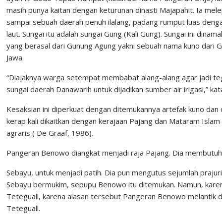
masih punya kaitan dengan keturunan dinasti Majapahit. Ia m
sampai sebuah daerah penuh ilalang, padang rumput luas dengan
laut. Sungai itu adalah sungai Gung (Kali Gung). Sungai ini din
yang berasal dari Gunung Agung yakni sebuah nama kuno dari G
Jawa.
“Diajaknya warga setempat membabat alang-alang agar jadi tega
sungai daerah Danawarih untuk dijadikan sumber air irigasi,” k
Kesaksian ini diperkuat dengan ditemukannya artefak kuno dan
kerap kali dikaitkan dengan kerajaan Pajang dan Mataram Isla
agraris ( De Graaf, 1986).
Pangeran Benowo diangkat menjadi raja Pajang. Dia membutu
Sebayu, untuk menjadi patih. Dia pun mengutus sejumlah prajur
Sebayu bermukim, sepupu Benowo itu ditemukan. Namun, karen
Teteguall, karena alasan tersebut Pangeran Benowo melantik 
Teteguall.