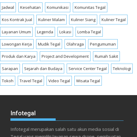
Jadwal
Kesehatan
Komunikasi
Komunitas Tegal
Kos Kontrak Jual
Kuliner Malam
Kuliner Siang
Kuliner Tegal
Layanan Umum
Legenda
Lokasi
Lomba Tegal
Lowongan Kerja
Mudik Tegal
Olahraga
Pengumuman
Produk dan Karya
Project and Development
Rumah Sakit
Sarapan
Sejarah dan Budaya
Service Center Tegal
Teknologi
Tokoh
Travel Tegal
Video Tegal
Wisata Tegal
Infotegal
Infotegal merupakan salah satu akun media sosial di
Tegal yang memiliki layanan sewa drone, pembuatan