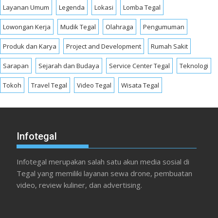
Layanan Umum
Legenda
Lokasi
Lomba Tegal
Lowongan Kerja
Mudik Tegal
Olahraga
Pengumuman
Produk dan Karya
Project and Development
Rumah Sakit
Sarapan
Sejarah dan Budaya
Service Center Tegal
Teknologi
Tokoh
Travel Tegal
Video Tegal
Wisata Tegal
Infotegal
Infotegal merupakan salah satu akun media sosial di
Tegal yang memiliki layanan sewa drone, pembuatan
video, review kuliner, dan advertising.