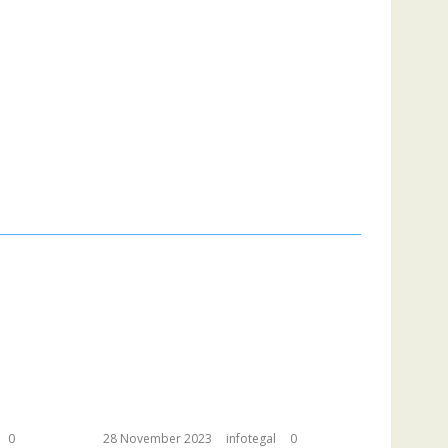
0
28 November 2023
infotegal
0