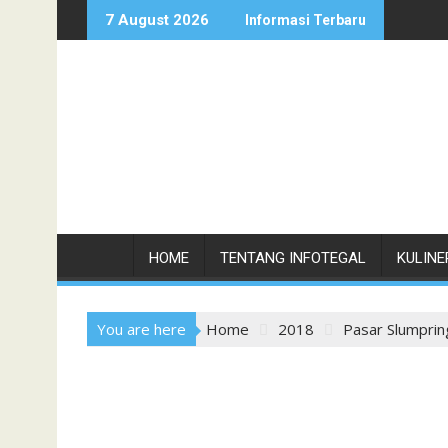
Skip
7 August 2026
Informasi Terbaru
to
content
HOME
TENTANG INFOTEGAL
KULINE
You are here
Home
2018
Pasar Slumpring