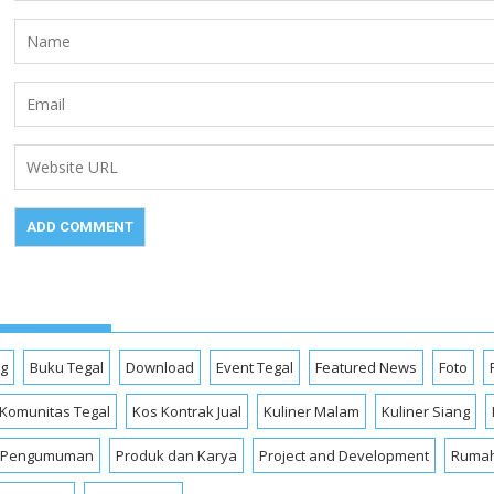
og
Buku Tegal
Download
Event Tegal
Featured News
Foto
Komunitas Tegal
Kos Kontrak Jual
Kuliner Malam
Kuliner Siang
Pengumuman
Produk dan Karya
Project and Development
Rumah