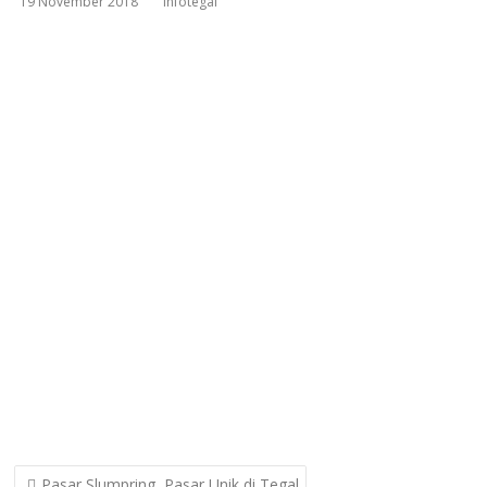
19 November 2018
infotegal
Post
Pasar Slumpring, Pasar Unik di Tegal