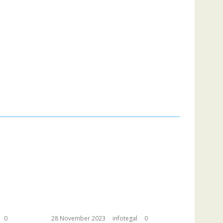
0
28 November 2023
infotegal
0