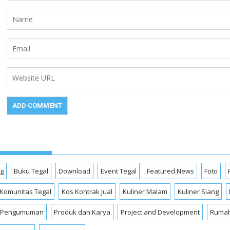
og
Buku Tegal
Download
Event Tegal
Featured News
Foto
Komunitas Tegal
Kos Kontrak Jual
Kuliner Malam
Kuliner Siang
Pengumuman
Produk dan Karya
Project and Development
Rumah