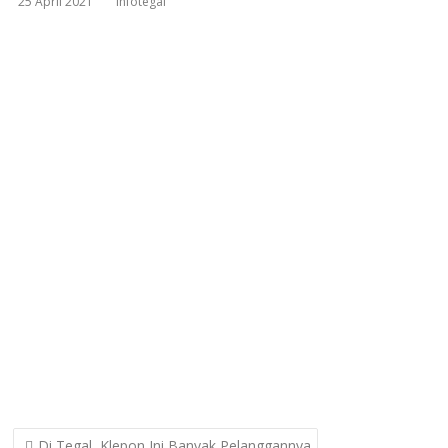
25 April 2021
infotegal
Post
Di Tegal, Klepon Ini Banyak Pelanggannya