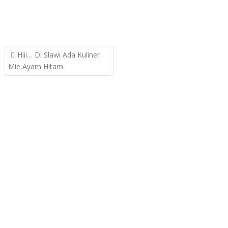
Post
Hiii… Di Slawi Ada Kuliner
navigation
Mie Ayam Hitam