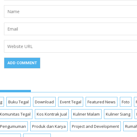
og
Buku Tegal
Download
Event Tegal
Featured News
Foto
Komunitas Tegal
Kos Kontrak Jual
Kuliner Malam
Kuliner Siang
Pengumuman
Produk dan Karya
Project and Development
Rumah