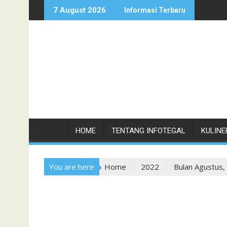
Skip
7 August 2026
Informasi Terbaru
to
content
HOME
TENTANG INFOTEGAL
KULINE
You are here
Home
2022
Bulan Agustus,