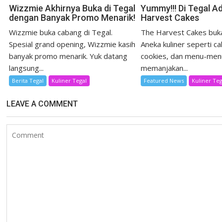
Wizzmie Akhirnya Buka di Tegal
Yummy!!! Di Tegal A
dengan Banyak Promo Menarik!
Harvest Cakes
Wizzmie buka cabang di Tegal.
The Harvest Cakes buka
Spesial grand opening, Wizzmie kasih
Aneka kuliner seperti ca
banyak promo menarik. Yuk datang
cookies, dan menu-men
langsung...
memanjakan...
Berita Tegal
Kuliner Tegal
Featured News
Kuliner Teg
LEAVE A COMMENT