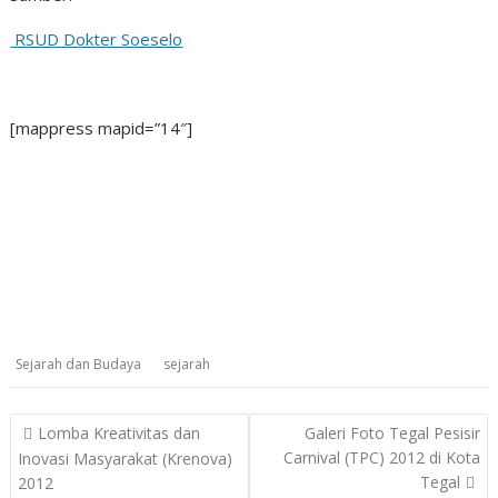
RSUD Dokter Soeselo
[mappress mapid=”14″]
Sejarah dan Budaya
sejarah
Post
Lomba Kreativitas dan
Galeri Foto Tegal Pesisir
navigation
Carnival (TPC) 2012 di Kota
Inovasi Masyarakat (Krenova)
Tegal
2012