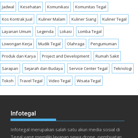
Jadwal
Kesehatan
Komunikasi
Komunitas Tegal
Kos Kontrak Jual
Kuliner Malam
Kuliner Siang
Kuliner Tegal
Layanan Umum
Legenda
Lokasi
Lomba Tegal
Lowongan Kerja
Mudik Tegal
Olahraga
Pengumuman
Produk dan Karya
Project and Development
Rumah Sakit
Sarapan
Sejarah dan Budaya
Service Center Tegal
Teknologi
Tokoh
Travel Tegal
Video Tegal
Wisata Tegal
Infotegal
Infotegal merupakan salah satu akun media sosial di
Tegal yang memiliki layanan sewa drone, pembuatan