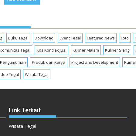
og
Buku Tegal
Download
Event Tegal
Featured News
Foto
Komunitas Tegal
Kos Kontrak Jual
Kuliner Malam
Kuliner Siang
Pengumuman
Produk dan Karya
Project and Development
Rumah
ideo Tegal
Wisata Tegal
Link Terkait
Wisata Tegal