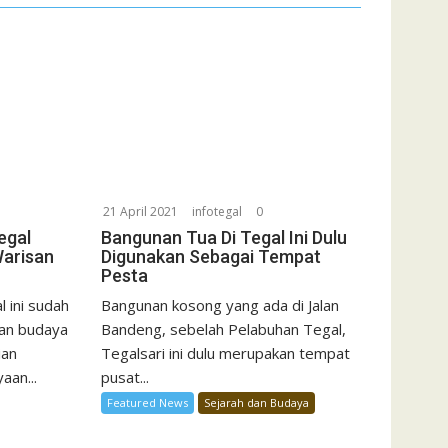
21 April 2021
infotegal
0
egal
Bangunan Tua Di Tegal Ini Dulu
Warisan
Digunakan Sebagai Tempat
Pesta
 ini sudah
Bangunan kosong yang ada di Jalan
san budaya
Bandeng, sebelah Pelabuhan Tegal,
ian
Tegalsari ini dulu merupakan tempat
aan...
pusat...
Featured News
Sejarah dan Budaya