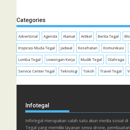
Categories
Advertorial
Agenda
Alamat
Artikel
Berita Tegal
Bl
Inspirasi Muda Tegal
Jadwal
Kesehatan
Komunikasi
Lomba Tegal
Lowongan Kerja
Mudik Tegal
Olahraga
Service Center Tegal
Teknologi
Tokoh
Travel Tegal
V
Infotegal
Infotegal merupakan salah satu akun media sosial di
Tegal yang memiliki layanan sewa drone, pembuatan