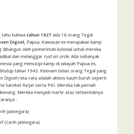
g tahu bahwa
tahun 1927
ada 16 orang Tegal
ven Digoel
, Papua. Kawasan ini merupakan kamp
g dibangun oleh pemerintah kolonial untuk mereka
adikal dan melanggar
rust en orde
. Ada sebanyak
esia yang mencicipi kamp di wilayah Papua ini,
 ditutup tahun 1943. Keenam belas orang Tegal yang
 Digoel rata-rata adalah aktivis kaum buruh seperti
a Sarekat Ra’jat serta PKI. Mereka tak pernah
 dikenang. Mereka menjadi martir atas terbentuknya
taranya :
ih Jatinegara)
ef (Cerih Jatinegara)