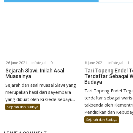
26 June 2021
infotegal
0
8 June 2021
infotegal
1
Sejarah Slawi, Inilah Asal
Tari Topeng Endel T
Muasalnya
Terdaftar Sebagai 
Budaya
Sejarah dan asal muasal Slawi yang
Tari Topeng Endel Tegal
merupakan hasil dari sayembara
terdaftar sebagai wari
yang dibuat oleh Ki Gede Sebayu...
takbenda oleh Kementr
Sejarah dan Budaya
Pendidikan dan Kebuday
Sejarah dan Budaya