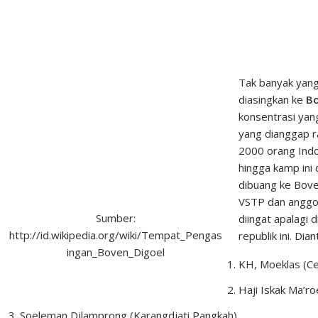
Tak banyak yan
diasingkan ke
Bo
konsentrasi yan
yang dianggap r
2000 orang Indon
hingga kamp ini
dibuang ke Boven
VSTP
dan anggot
Sumber:
diingat apalagi
http://id.wikipedia.org/wiki/Tempat_Pengas
republik ini. Dian
ingan_Boven_Digoel
KH, Moeklas (Cer
Haji Iskak Ma’ro
Soeleman Djlamprong (Karangdjati Pangkah)