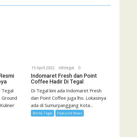
15 April 2022
infotegal
0
 Resmi
Indomaret Fresh dan Point
oya
Coffee Hadir Di Tegal
i Tegal
Di Tegal kini ada Indomaret Fresh
i Ground
dan Point Coffee juga lho. Lokasinya
 Kuliner
ada di Sumurpanggang Kota...
Berita Tegal
Featured News