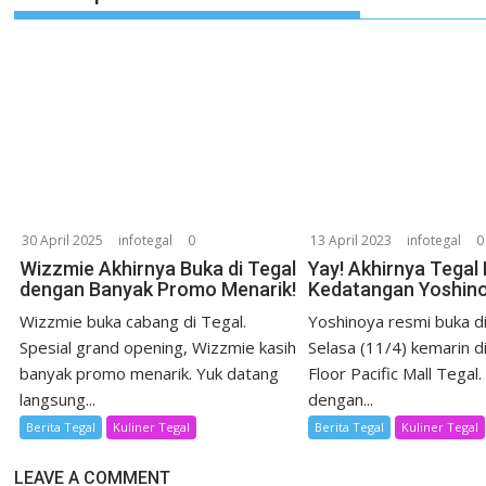
30 April 2025
infotegal
0
13 April 2023
infotegal
0
Wizzmie Akhirnya Buka di Tegal
Yay! Akhirnya Tegal
dengan Banyak Promo Menarik!
Kedatangan Yoshin
Wizzmie buka cabang di Tegal.
Yoshinoya resmi buka d
Spesial grand opening, Wizzmie kasih
Selasa (11/4) kemarin d
banyak promo menarik. Yuk datang
Floor Pacific Mall Tegal.
langsung...
dengan...
Berita Tegal
Kuliner Tegal
Berita Tegal
Kuliner Tegal
LEAVE A COMMENT