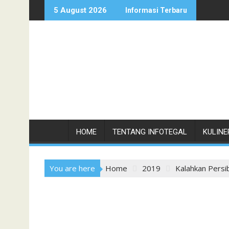
Skip
5 August 2026
Informasi Terbaru
to
content
HOME
TENTANG INFOTEGAL
KULINE
You are here
Home
2019
Kalahkan Persi