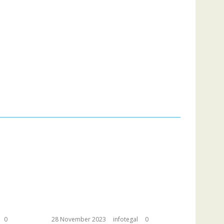
0
28 November 2023
infotegal
0