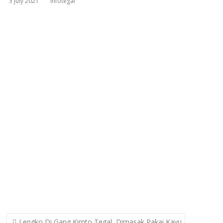
3 July 2021
infotegal
Post
Lengko Di Gang Kimto Tegal, Dimasak Pakai Kayu